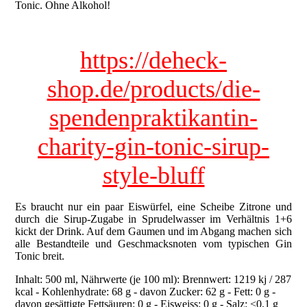
Tonic. Ohne Alkohol!
https://deheck-
shop.de/products/die-
spendenpraktikantin-
charity-gin-tonic-sirup-
style-bluff
Es braucht nur ein paar Eiswürfel, eine Scheibe Zitrone und
durch die Sirup-Zugabe in Sprudelwasser im Verhältnis 1+6
kickt der Drink. Auf dem Gaumen und im Abgang machen sich
alle Bestandteile und Geschmacksnoten vom typischen Gin
Tonic breit.
Inhalt: 500 ml,
Nährwerte (je 100 ml): Brennwert: 1219 kj / 287
kcal - Kohlenhydrate: 68 g - davon Zucker: 62 g - Fett: 0 g -
davon gesättigte Fettsäuren: 0 g - Eisweiss: 0 g - Salz: <0,1 g