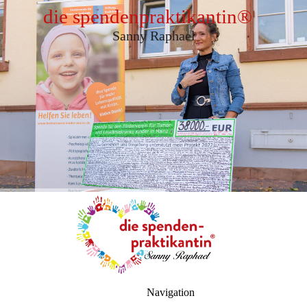
die spendenpraktikantin
®
Sanny Raphael
Navigation