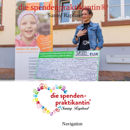
die spendenpraktikantin
®
Sanny Raphael
Navigation