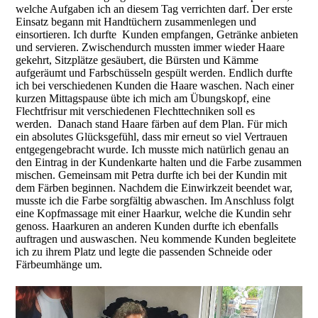
welche Aufgaben ich an diesem Tag verrichten darf. Der erste
Einsatz begann mit Handtüchern zusammenlegen und
einsortieren. Ich durfte Kunden empfangen, Getränke anbieten
und servieren. Zwischendurch mussten immer wieder Haare
gekehrt, Sitzplätze gesäubert, die Bürsten und Kämme
aufgeräumt und Farbschüsseln gespült werden. Endlich durfte
ich bei verschiedenen Kunden die Haare waschen. Nach einer
kurzen Mittagspause übte ich mich am Übungskopf, eine
Flechtfrisur mit verschiedenen Flechttechniken soll es
werden. Danach stand Haare färben auf dem Plan. Für mich
ein absolutes Glücksgefühl, dass mir erneut so viel Vertrauen
entgegengebracht wurde. Ich musste mich natürlich genau an
den Eintrag in der Kundenkarte halten und die Farbe zusammen
mischen. Gemeinsam mit Petra durfte ich bei der Kundin mit
dem Färben beginnen. Nachdem die Einwirkzeit beendet war,
musste ich die Farbe sorgfältig abwaschen. Im Anschluss folgt
eine Kopfmassage mit einer Haarkur, welche die Kundin sehr
genoss. Haarkuren an anderen Kunden durfte ich ebenfalls
auftragen und auswaschen. Neu kommende Kunden begleitete
ich zu ihrem Platz und legte die passenden Schneide oder
Färbeumhänge um.