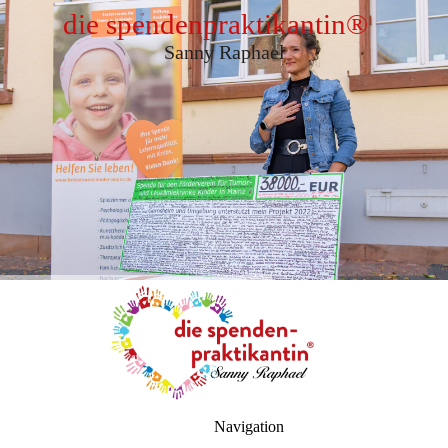
die spendenpraktikantin
®
Sanny Raphael
Navigation