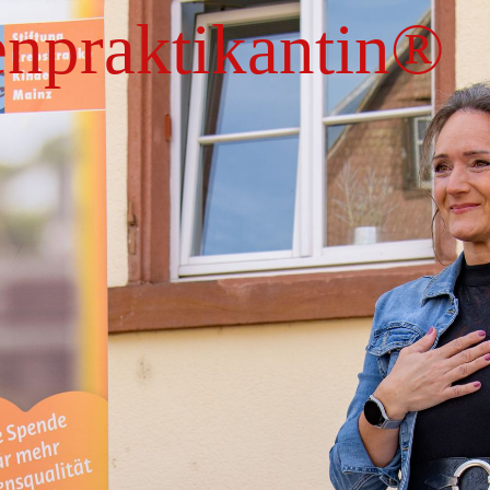
enpraktikantin
®