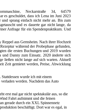
nmaschine, Neckarstraße 34, 64579
r es geschuldet, dass ich Lena im Juni 2023
 und sprang einfach nicht mehr an. Bis zum
getauscht und es dauerte gar nicht lange, da
einer Anfrage für ein Spendenpraktikum. Und
ny Reppel aus Gernsheim. Nach ihrer Hochzeit
e Rezeptur während der Probephase gefunden,
olgten die ersten Buchungen und 2019 wurden
 und Danny zum Einsatz. 2020 änderte sich
e ließen nicht lange auf sich warten. Aktuell
it Zeit gemietet werden, Preise, Abwicklung
. Stattdessen wurde ich mit einem
uto verladen werden. Nachdem das Auto
t erst mal gar nicht spektakulär aus, so die
r Wind Fahrt aufnimmt und die feinen
 man gerade durch ein XXL Spinnennetz
oduktion beschäftigt. Dort war es egal, in