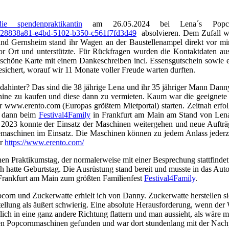
die spendenpraktikantin
am 26.05.2024 bei Lena´s Popcor
er/28838a81-e4bd-5102-b350-c561f7fd3d49
absolvieren. Dem Zufall wa
nd Gernsheim stand ihr Wagen an der Baustellenampel direkt vor mir
r Ort und unterstützte. Für Rückfragen wurden die Kontaktdaten aus
schöne Karte mit einem Dankeschreiben incl. Essensgutschein sowie 
sichert, worauf wir 11 Monate voller Freude warten durften.
ahinter? Das sind die 38 jährige Lena und ihr 35 jähriger Mann Dan
hine zu kaufen und diese dann zu vermieten. Kaum war die geeignet
r www.erento.com (Europas größtem Mietportal) starten. Zeitnah erf
n dann beim
Festival4Family
in Frankfurt am Main am Stand von Lena
e. 2023 konnte der Einsatz der Maschinen weitergehen und neue Aufträg
aschinen im Einsatz. Die Maschinen können zu jedem Anlass jederze
er
https://www.erento.com/
n Praktikumstag, der normalerweise mit einer Besprechung stattfindet
h hatte Geburtstag. Die Ausrüstung stand bereit und musste in das A
h Frankfurt am Main zum größten Familienfest
Festival4Family
.
orn und Zuckerwatte erhielt ich von Danny. Zuckerwatte herstellen sieh
rstellung als äußert schwierig. Eine absolute Herausforderung, wenn de
ich in eine ganz andere Richtung flattern und man aussieht, als wäre
en Popcornmaschinen gefunden und war dort stundenlang mit der Nachpr