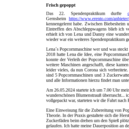
Frisch gepoppt
Das 22. Spendenpraktikum durfte
Gernsheim
https://www.erento.com/anbiet
kennengelernt habe. Zwischen Biebesheim u
Eintreffen des Abschleppwagens blieb ich vo
erhielt ich von Lena und Danny eine wunder
wieder war ein weiteres Spendenpraktikum ge
Lena´s Popcornmaschine wer und was steckt d
2018 hatte Lena die Idee, eine Popcornmasc
konnte der Verleih der Popcornmaschine übe
weitere Maschinen angeschafft, diese kame
leider vieles, da nun Corona sich verbreitet
sind 5 Popcornmaschinen und 3 Zuckerwattem
und alle Informationen hierzu findet man unt
Am 26.05.2024 startete ich um 7.00 Uhr meine
wunderschönen Blumenstrauß überrascht... ic
vollgepackt war, starteten wir die Fahrt nac
Eine Einweisung für die Zubereitung von Popc
Theorie. In der Praxis gestaltete sich die He
Zuckerfäden beim drehen um den Spieß plötzl
gelaufen. Ich hatte meine Dauerposition an d