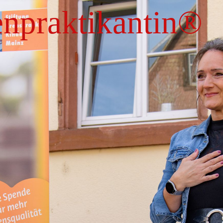
enpraktikantin
®