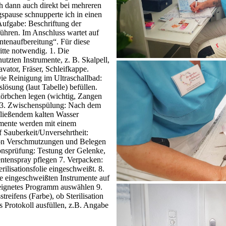
h dann auch direkt bei mehreren
gspause schnupperte ich in einen
ufgabe: Beschriftung der
ühren. Im Anschluss wartet auf
tenaufbereitung“. Für diese
itte notwendig. 1. Die
tzten Instrumente, z. B. Skalpell,
ator, Fräser, Schleifkappe.
ie Reinigung im Ultraschallbad:
lösung (laut Tabelle) befüllen.
körbchen legen (wichtig, Zangen
n 3. Zwischenspülung: Nach dem
fließendem kalten Wasser
umente werden mit einem
 Sauberkeit/Unversehrtheit:
 von Verschmutzungen und Belegen
ionsprüfung: Testung der Gelenke,
mentenspray pflegen 7. Verpacken:
rilisationsfolie eingeschweißt. 8.
ie eingeschweißten Instrumente auf
geeignetes Programm auswählen 9.
reifens (Farbe), ob Sterilisation
 Protokoll ausfüllen, z.B. Angabe