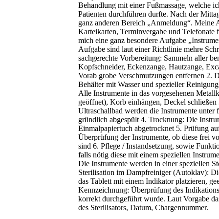
Behandlung mit einer Fußmassage, welche ic
Patienten durchführen durfte. Nach der Mitta
ganz anderen Bereich „Anmeldung“. Meine A
Karteikarten, Terminvergabe und Telefonate f
mich eine ganz besondere Aufgabe „Instrumen
Aufgabe sind laut einer Richtlinie mehre Schr
sachgerechte Vorbereitung: Sammeln aller benu
Kopfschneider, Eckenzange, Hautzange, Excav
Vorab grobe Verschmutzungen entfernen 2. D
Behälter mit Wasser und spezieller Reinigungs
Alle Instrumente in das vorgesehenen Metall
geöffnet), Korb einhängen, Deckel schließe
Ultraschallbad werden die Instrumente unter 
gründlich abgespült 4. Trocknung: Die Instr
Einmalpapiertuch abgetrocknet 5. Prüfung auf
Überprüfung der Instrumente, ob diese frei
sind 6. Pflege / Instandsetzung, sowie Funkt
falls nötig diese mit einem speziellen Instru
Die Instrumente werden in einer speziellen Ste
Sterilisation im Dampfreiniger (Autoklav): D
das Tablett mit einem Indikator platzieren, 
Kennzeichnung: Überprüfung des Indikationsst
korrekt durchgeführt wurde. Laut Vorgabe das
des Sterilisators, Datum, Chargennummer.