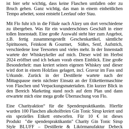
ist hier sehr wichtig, dass keine Flaschen umfallen oder zu
Bruch gehen. Ganz wichtig, das man in einem einheitlichen
Tempo arbeitet, sonst entsteht Leerlauf oder Stau.
Mit Flo fuhr ich in die Filiale nach Alzey um dort verschiedene
zu übergeben. Was für ein wunderschönes Geschäft in einer
tollen Innenstadt. Eine große Auswahl steht hier zum Angebot,
z.B. fertig zusammengestellt Geschenkartikel, sämtliche
Spirituosen, Feinkost & Gourmet, Süßes, Senf, Aufstrich,
verschiedene lose Teesorten und vieles mehr. In der Innenstadt
wartete der Whiskeykeller auf mich. Dieser wird im Herbst
2024 eröffnet und ich bekam vorab einen Einblick. Eine große
Besonderheit: man kreiert seinen eigenen Whiskey und dieser
wird dort in einem Holzfass gelagert, incl. Gravur im Fass und
Urkunde. Zurück in der Destillerie wartete nach der
Mittagspause mein nächster Einsatz an der Etikettiermaschine
von Flaschen und Verpackungsmaterialien. Ein kurzer Blick in
den Bereich Marketing stand noch auf dem Plan und dann
erwartete mich eine mega große Überraschung von Flo.
Eine Charityaktion“ für die Spendenpraktikantin. Hierfür
wurden 100 Flaschen alkoholfreien Gin Tonic Sirup kreiert und
ein spezielles Etikett entworfen. Für 10 € ist dieses
Produkt "die spendenpraktikantin" Charity Gin Tonic Sirup
Style BLUFF – Destillerie & Likörmanufaktur Deheck