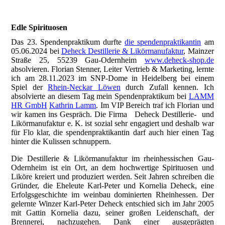
Edle Spirituosen
Das 23. Spendenpraktikum durfte
die spendenpraktikantin
am
05.06.2024 bei
Deheck Destillerie & Likörmanufaktur
, Mainzer
Straße 25, 55239 Gau-Odernheim
www.deheck-shop.de
absolvieren. Florian Stenner, Leiter Vertrieb & Marketing, lernte
ich am 28.11.2023 im SNP-Dome in Heidelberg bei einem
Spiel der
Rhein-Neckar Löwen
durch Zufall kennen. Ich
absolvierte an diesem Tag mein Spendenpraktikum bei
LAMM
HR GmbH
Kathrin Lamm
. Im VIP Bereich traf ich Florian und
wir kamen ins Gespräch. Die Firma Deheck Destillerie- und
Likörmanufaktur e. K. ist sozial sehr engagiert und deshalb war
für Flo klar, die spendenpraktikantin darf auch hier einen Tag
hinter die Kulissen schnuppern.
Die Destillerie & Likörmanufaktur im rheinhessischen Gau-
Odernheim ist ein Ort, an dem hochwertige Spirituosen und
Liköre kreiert und produziert werden. Seit Jahren schreiben die
Gründer, die Eheleute Karl-Peter und Kornelia Deheck, eine
Erfolgsgeschichte im weinbau dominierten Rheinhessen. Der
gelernte Winzer Karl-Peter Deheck entschied sich im Jahr 2005
mit Gattin Kornelia dazu, seiner großen Leidenschaft, der
Brennerei, nachzugehen. Dank einer ausgeprägten