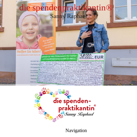
die spendenpraktikantin
®
Sanny Raphael
Navigation