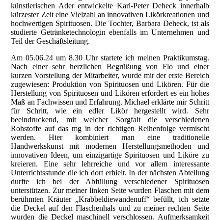
künstlerischen Ader entwickelte Karl-Peter Deheck innerhalb
kürzester Zeit eine Vielzahl an innovativen Likörkreationen und
hochwertigen Spirituosen. Die Tochter, Barbara Deheck, ist als
studierte Getränketechnologin ebenfalls im Unternehmen und
Teil der Geschäftsleitung.
Am 05.06.24 um 8.30 Uhr startete ich meinen Praktikumstag.
Nach einer sehr herzlichen Begrüßung von Flo und einer
kurzen Vorstellung der Mitarbeiter, wurde mir der erste Bereich
zugewiesen: Produktion von Spirituosen und Likören. Für die
Herstellung von Spirituosen und Likören erfordert es ein hohes
Maß an Fachwissen und Erfahrung. Michael erklärte mir Schritt
für Schritt, wie ein edler Likör hergestellt wird. Sehr
beeindruckend, mit welcher Sorgfalt die verschiedenen
Rohstoffe auf das mg in der richtigen Reihenfolge vermischt
werden. Hier kombiniert man eine traditionelle
Handwerkskunst mit modernen Herstellungsmethoden und
innovativen Ideen, um einzigartige Spirituosen und Liköre zu
kreieren. Eine sehr lehrreiche und vor allem interessante
Unterrichtsstunde die ich dort erhielt. In der nächsten Abteilung
durfte ich bei der Abfüllung verschiedener Spirituosen
unterstützen. Zur meiner linken Seite wurden Flaschen mit dem
berühmten Kräuter „Krabbeldiewandenuff“ befüllt, ich setzte
die Deckel auf den Flaschenhals und zu meiner rechten Seite
wurden die Deckel maschinell verschlossen. Aufmerksamkeit