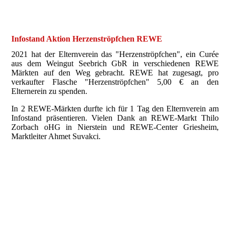
Fertigstellung Figur
Endprodukt
Infostand Aktion Herzenströpfchen REWE
2021 hat der Elternverein das "Herzenströpfchen", ein Curée
aus dem Weingut Seebrich GbR in verschiedenen REWE
Märkten auf den Weg gebracht. REWE hat zugesagt, pro
verkaufter Flasche "Herzenströpfchen" 5,00 € an den
Elternerein zu spenden.
In 2 REWE-Märkten durfte ich für 1 Tag den Elternverein am
Infostand präsentieren. Vielen Dank an REWE-Markt Thilo
Zorbach oHG in Nierstein und REWE-Center Griesheim,
Marktleiter Ahmet Suvakci.
REWE-Center Griesheim
REWE-Center Griesheim
REWE-Center Griesheim