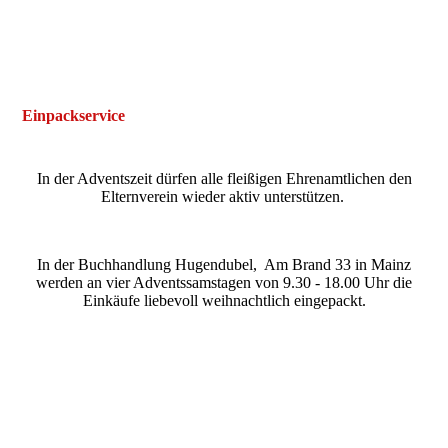
REWE Markt Thilo Zorbach oHG
REWE-Markt Thilo Zorbach oHG
REWE-Markt Thilo Zorbach oHG
Einpackservice
In der Adventszeit dürfen alle fleißigen Ehrenamtlichen den
Elternverein wieder aktiv unterstützen.
In der Buchhandlung Hugendubel, Am Brand 33 in Mainz
werden an vier Adventssamstagen von 9.30 - 18.00 Uhr die
Einkäufe liebevoll weihnachtlich eingepackt.
Hugendubel Mainz 2022