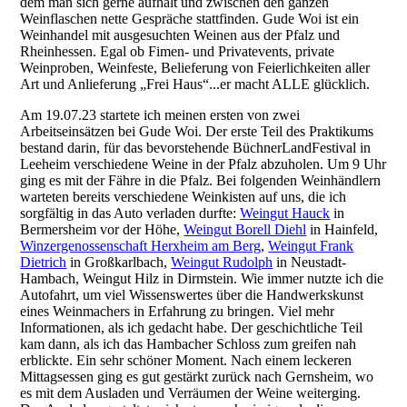
dem man sich gerne aufhält und zwischen den ganzen
Weinflaschen nette Gespräche stattfinden. Gude Woi ist ein
Weinhandel mit ausgesuchten Weinen aus der Pfalz und
Rheinhessen. Egal ob Fimen- und Privatevents, private
Weinproben, Weinfeste, Belieferung von Feierlichkeiten aller
Art und Anlieferung „Frei Haus“...er macht ALLE glücklich.
Am 19.07.23 startete ich meinen ersten von zwei
Arbeitseinsätzen bei Gude Woi. Der erste Teil des Praktikums
bestand darin, für das bevorstehende BüchnerLandFestival in
Leeheim verschiedene Weine in der Pfalz abzuholen. Um 9 Uhr
ging es mit der Fähre in die Pfalz. Bei folgenden Weinhändlern
warteten bereits verschiedene Weinkisten auf uns, die ich
sorgfältig in das Auto verladen durfte:
Weingut Hauck
in
Bermersheim vor der Höhe,
Weingut Borell Diehl
in Hainfeld,
Winzergenossenschaft Herxheim am Berg
,
Weingut Frank
Dietrich
in Großkarlbach,
Weingut Rudolph
in Neustadt-
Hambach, Weingut Hilz in Dirmstein. Wie immer nutzte ich die
Autofahrt, um viel Wissenswertes über die Handwerkskunst
eines Weinmachers in Erfahrung zu bringen. Viel mehr
Informationen, als ich gedacht habe. Der geschichtliche Teil
kam dann, als ich das Hambacher Schloss zum greifen nah
erblickte. Ein sehr schöner Moment. Nach einem leckeren
Mittagsessen ging es gut gestärkt zurück nach Gernsheim, wo
es mit dem Ausladen und Verräumen der Weine weiterging.