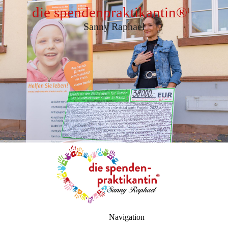
die spendenpraktikantin
®
Sanny Raphael
Navigation