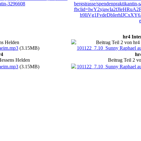
antin-3296608
bergstrasse/spendenpraktikantin-
fbclid=IwY2xjawIa2fJleHRu
b9IiVg1FvdeDbIerhIJCxX
hr4 Inte
ens Helden
Beitrag Teil 2 von hr
heim.mp3
(3.15MB)
101122_7.10_Sunny Raphael a
r4
hr
 Hessens Helden
Beitrag Teil 2 
heim.mp3
(3.15MB)
101122_7.10_Sunny Raphael a