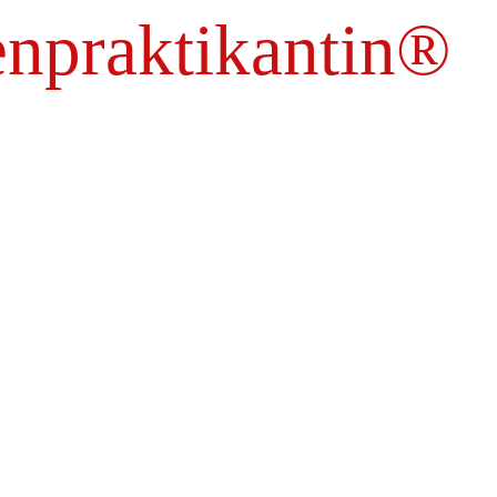
enpraktikantin
®