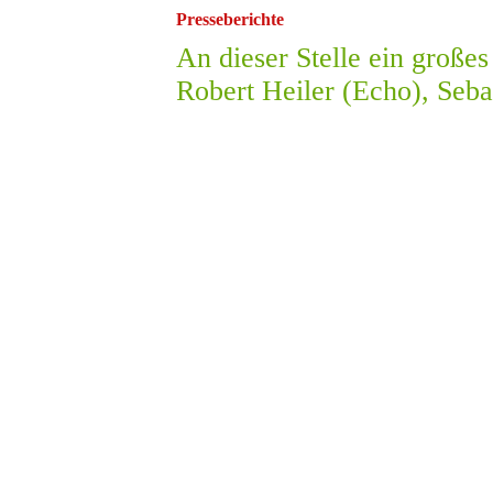
Presseberichte
An dieser Stelle ein große
Robert Heiler (Echo), Seb
Quelle Riedinfo
Quelle: RiedInfo 2021
Quelle: RiedInfo 2022
Quelle: RiedInfo 2022
Quelle: RiedInfo 2022
hr4 Urkunde
Quelle: RiedInfo 01.02.23
Quelle: Riedinfo 10.02.24