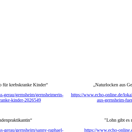
 für krebskranke Kinder“
„Naturlocken aus Ge
oss-gerau/gernsheim/gernsheimerin-
https://www.echo-online.de/lokal
ranke-kinder-2026549
aus-gernsheim-fue
ndenpraktikantin“
"Lohn gibt es 
oss-gerau/gernsheim/sanny-raphael-
https://www.echo-online.d