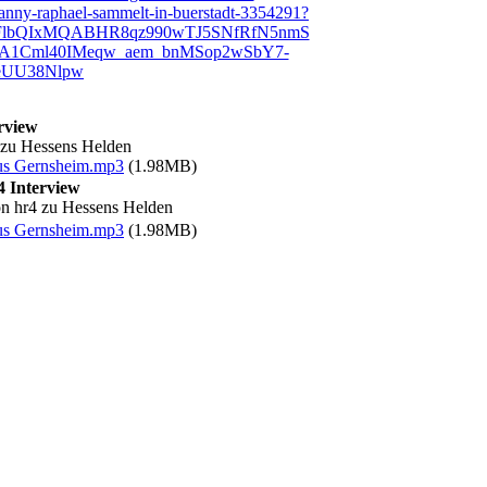
sanny-raphael-sammelt-in-buerstadt-3354291?
A2FlbQIxMQABHR8qz990wTJ5SNfRfN5nmS
Y6A1Cml40IMeqw_aem_bnMSop2wSbY7-
eUU38Nlpw
rview
4 zu Hessens Helden
us Gernsheim.mp3
(1.98MB)
4 Interview
von hr4 zu Hessens Helden
us Gernsheim.mp3
(1.98MB)