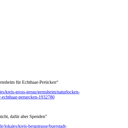
rnsheim für Echthaar-Perücken“
es/kreis-gross-gerau/gernsheim/naturlocken-
r-echthaar-peruecken-1932780
nicht, dafür aber Spenden"
e/lokales/kreis-bergstrasse/buerstadt-