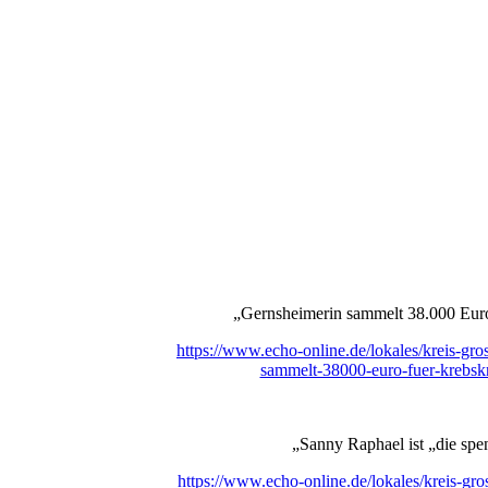
Artikel_Johannes
RiedInfo Spendendosen 2024
Spendenpraktikantin in Biblis
RiedInfo
Quelle: RiedInfo 8.2.25
Quelle: RiedInfo 22.08.2025_2
Quelle: RiedInfo 7.2.26
„Gernsheimerin sammelt 38.000 Euro
https://www.echo-online.de/lokales/kreis-gr
sammelt-38000-euro-fuer-krebsk
„Sanny Raphael ist „die spe
https://www.echo-online.de/lokales/kreis-gr