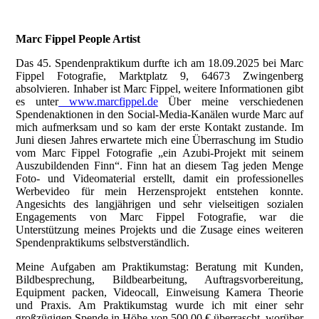
Marc Fippel People Artist
Das 45. Spendenpraktikum durfte ich am 18.09.2025 bei Marc
Fippel Fotografie, Marktplatz 9, 64673 Zwingenberg
absolvieren. Inhaber ist Marc Fippel, weitere Informationen gibt
es unter
www.marcfippel.de
Über meine verschiedenen
Spendenaktionen in den Social-Media-Kanälen wurde Marc auf
mich aufmerksam und so kam der erste Kontakt zustande. Im
Juni diesen Jahres erwartete mich eine Überraschung im Studio
vom Marc Fippel Fotografie „ein Azubi-Projekt mit seinem
Auszubildenden Finn“. Finn hat an diesem Tag jeden Menge
Foto- und Videomaterial erstellt, damit ein professionelles
Werbevideo für mein Herzensprojekt entstehen konnte.
Angesichts des langjährigen und sehr vielseitigen sozialen
Engagements von Marc Fippel Fotografie, war die
Unterstützung meines Projekts und die Zusage eines weiteren
Spendenpraktikums selbstverständlich.
Meine Aufgaben am Praktikumstag: Beratung mit Kunden,
Bildbesprechung, Bildbearbeitung, Auftragsvorbereitung,
Equipment packen, Videocall, Einweisung Kamera Theorie
und Praxis. Am Praktikumstag wurde ich mit einer sehr
großzügigen Spende in Höhe von 500,00 € überrascht, worüber