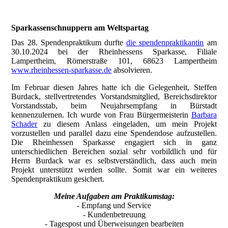
Sparkassenschnuppern am Weltspartag
Das 28. Spendenpraktikum durfte
die spendenpraktikantin
am
30.10.2024 bei der Rheinhessens Sparkasse, Filiale
Lampertheim, Römerstraße 101, 68623 Lampertheim
www.rheinhessen-sparkasse.de
absolvieren.
Im Februar diesen Jahres hatte ich die Gelegenheit, Steffen
Burdack, stellvertretendes Vorstandsmitglied, Bereichsdirektor
Vorstandsstab, beim Neujahrsempfang in Bürstadt
kennenzulernen. Ich wurde von Frau Bürgermeisterin
Barbara
Schader
zu diesem Anlass eingeladen, um mein Projekt
vorzustellen und parallel dazu eine Spendendose aufzustellen.
Die Rheinhessen Sparkasse engagiert sich in ganz
unterschiedlichen Bereichen sozial sehr vorbildlich und für
Herrn Burdack war es selbstverständlich, dass auch mein
Projekt unterstützt werden sollte. Somit war ein weiteres
Spendenpraktikum gesichert.
Meine Aufgaben am Praktikumstag:
- Empfang und Service
- Kundenbetreuung
- Tagespost und Überweisungen bearbeiten