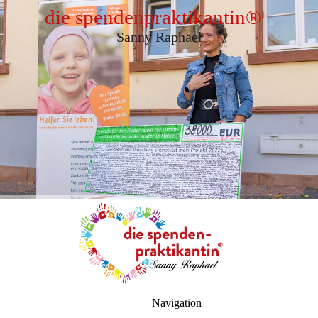
die spendenpraktikantin
®
Sanny Raphael
Navigation